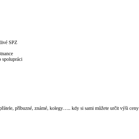
otlivé SPZ
stnance
o spolupráci
tele, příbuzné, známé, kolegy….. kdy si sami můžete určit výši ceny